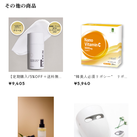
その他の商品
【定期購入/5%OFF＋送料無
”韓美人必須リポシー” リポソ
料】FLEXKIN ヒアルストーム
ーム NanoビタミンC
¥9,405
¥5,940
エイジレスルミナスクリーム