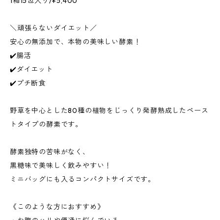
1箱15包入り/¥5,400
＼頑張らないダイエット／
安心の無添加で、本物の美味しい酵素！
✔️腸活
✔️ダイエット
✔️プチ断食
野草を中心とした80種の植物をじっくり発酵熟成したペース
トタイプの酵素です。
酵素独特の苦味がなく、
黒糖味で美味しく飲みやすい！
ミニバッグにも入るコンパクトサイズです。
《このような方におすすめ》