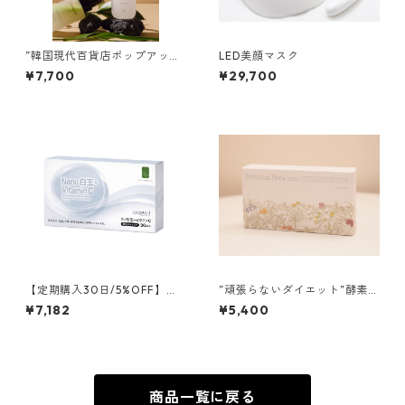
”韓国現代百貨店ポップアップ
LED美顔マスク
商品”スキン・ボディミストSE
¥7,700
¥29,700
Tマロンローズ/ヴェルデウッ
ド
【定期購入30日/5%OFF】リ
”頑張らないダイエット”酵素ボ
ポソーム Nano白玉＋ビタミ
タニカルフローラ
¥7,182
¥5,400
ンC
商品一覧に戻る