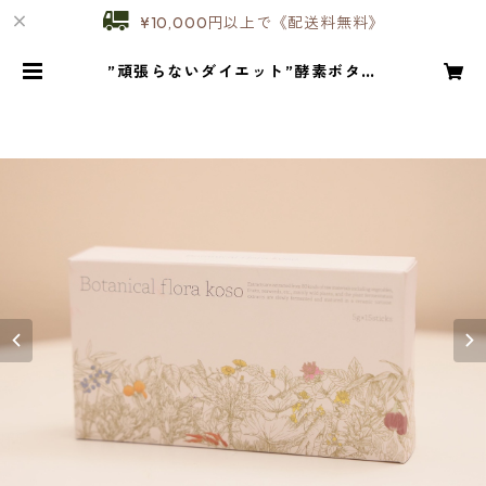
¥10,000円以上で《配送料無料》
”頑張らないダイエット”酵素ボタニ
カルフローラ | E&N CLINICAL LAB
O