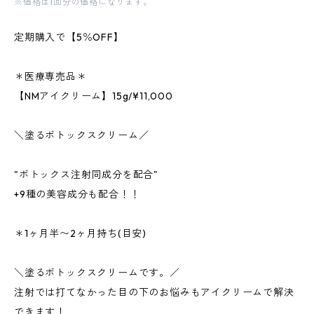
※価格は1回分の価格になります。
定期購入で【5％OFF】
＊医療専売品＊
【NMアイクリーム】15g/¥11,000
＼塗るボトックスクリーム／
"ボトックス注射同成分を配合"
+9種の美容成分も配合！！
＊1ヶ月半〜2ヶ月持ち(目安)
＼塗るボトックスクリームです。／
注射では打てなかった目の下のお悩みもアイクリームで解決
できます！