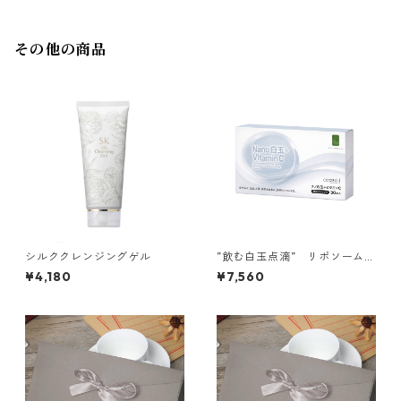
その他の商品
シルククレンジングゲル
”飲む白玉点滴” リポソーム
Nano白玉＋ビタミンC
¥4,180
¥7,560