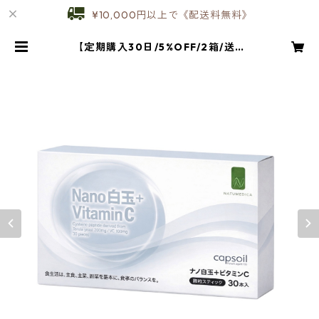
¥10,000円以上で《配送料無料》
【定期購入30日/5%OFF/2箱/送料
無料】リポソーム Nano白玉＋ビ
タミンC | E&N CLINICAL LABO