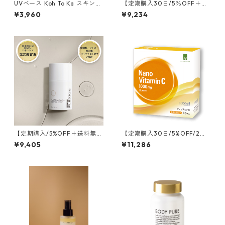
UVベース Koh To Ka スキンパ
【定期購入30日/5％OFF＋送
ーフェクション
料無料】マルチビタミン＋セ
¥3,960
¥9,234
ラミド
【定期購入/5%OFF＋送料無
【定期購入30日/5%OFF/2箱/
料】FLEXKIN ヒアルストーム
送料無料】リポソーム Nano
¥9,405
¥11,286
エイジレスルミナスセラム
ビタミンC