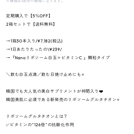
※価格は1回分の価格になります。
定期購入で【5％OFF】
2箱セットで【送料無料】
→1箱30本入り/¥7,182(税込)
→1日あたりたったの\¥239/
→『Nanoリポソーム白玉＋ビタミンC 』顆粒タイプ
＼飲む白玉点滴／飲む日焼け止めにも⭐
韓国でも大人気の美白サプリメントが仲間入り❤️
韓国美肌に必須である新発売のリポソームグルタチオン⭐
リポソームグルタチオンとは？
✅ビタミンの"126倍"の抗酸化作用