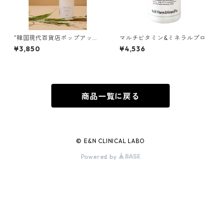
”韓国現代百貨店ポップアップ
マルチビタミン&ミネラルプロ
商品”スキン・ボディミスト/マ
¥3,850
¥4,536
ロンローズ
商品一覧に戻る
© E&N CLINICAL LABO
Powered by