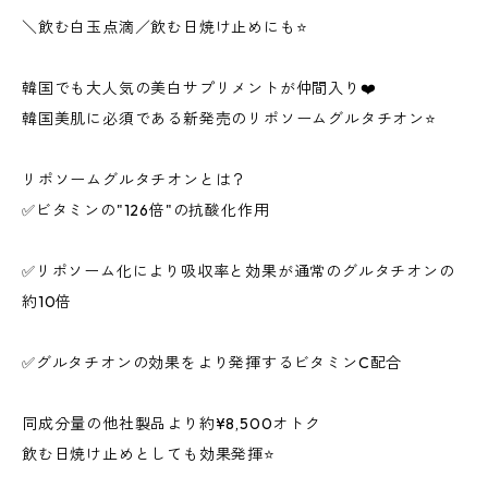
＼飲む白玉点滴／飲む日焼け止めにも⭐
韓国でも大人気の美白サプリメントが仲間入り❤️
韓国美肌に必須である新発売のリポソームグルタチオン⭐
リポソームグルタチオンとは？
✅ビタミンの"126倍"の抗酸化作用
✅リポソーム化により吸収率と効果が通常のグルタチオンの
約10倍
✅グルタチオンの効果をより発揮するビタミンC配合
同成分量の他社製品より約¥8,500オトク
飲む日焼け止めとしても効果発揮⭐