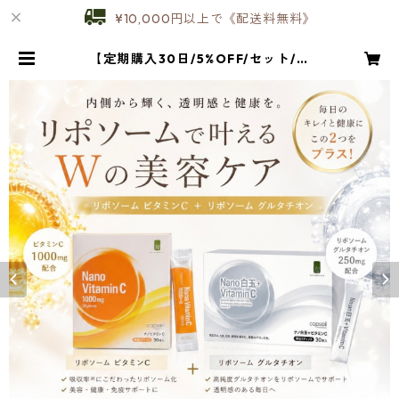
¥10,000円以上で《配送料無料》
【定期購入30日/5%OFF/セット/送
料無料】リポソーム Nanoビタミ
ンC＋Nano白玉 | E&N CLINICAL
LABO