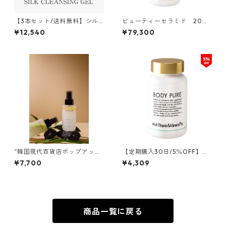
【3本セット/送料無料】シル
ビューティーセラミド 20個
ククレンジングゲル
セット
¥12,540
¥79,300
”韓国現代百貨店ポップアップ
【定期購入30日/5％OFF】マ
商品”スキン・ボディミストSE
ルチビタミン＆ミネラルプロ
¥7,700
¥4,309
Tマロンローズ/ヴェルデウッ
ド
商品一覧に戻る