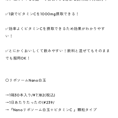
✅1袋でビタミンCを1000mg摂取できる！
✅効率よくビタミンCを摂取できるため効果がわかりやす
い！
✅とにかくおいしくて飲みやすい！飲料と混ぜてもそのまま
でも服用OK！
〇リポソームNano白玉
→1箱30本入り/¥7,182(税込)
→1日あたりたったの\¥239/
→『Nanoリポソーム白玉＋ビタミンC 』顆粒タイプ