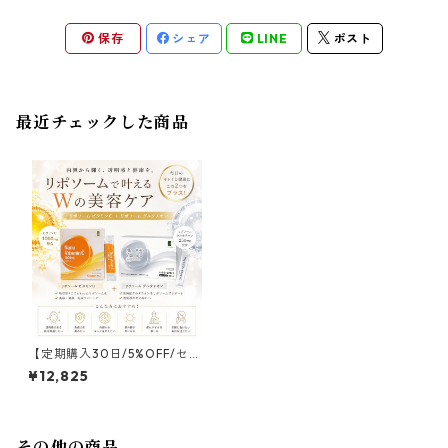
保存
シェア
LINE
ポスト
最近チェックした商品
【定期購入30日/5%OFF/セッ
ト/送料無料】リポソーム Na
¥12,825
noビタミンC＋Nano白玉
その他の商品