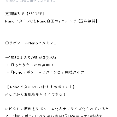
※価格は1回分の価格になります。
定期購入で【5％OFF】
NanoビタミンCとNano白玉の2セットで【送料無料】
〇リポソームNanoビタミンC
→1箱30本入り/¥5,643(税込)
→1日あたりたったの\¥188/
→『NanoリポソームビタミンC 』顆粒タイプ
【 NanoビタミンCのおすすめポイント】
✅とにかくお肌をキレイにできる！
✅ビタミン原料をリポソーム化＆ナノサイズ化されているた
め、他のリポCと比べて吸収率が3倍UP&長時間の持続力！