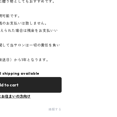
た贈り物としてもおすすめです。
用可能です。
銭のお支払いは致しません。
を超えられた場合は残金をお支払いい
関して当サロンは一切の責任を負い
発送日）から1年となります。
l shipping available
d to cart
にお住まいの方向け
通報する