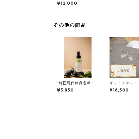
000】送料込
¥12,000
その他の商品
”韓国現代百貨店ポッ
ギフトチケット【
プアップ商品”スキ
500】送料込
¥3,850
¥16,500
ン・ボディミスト/ヴ
ェルデウッド