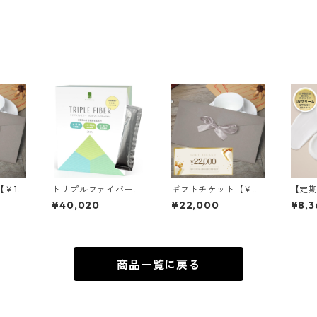
￥16,
トリプルファイバー
ギフトチケット【￥2
【定期
スティックゼリー 10
2,000】送料込
送料無
¥40,020
¥22,000
¥8,3
個セット
ヒア
レス
ーム
商品一覧に戻る