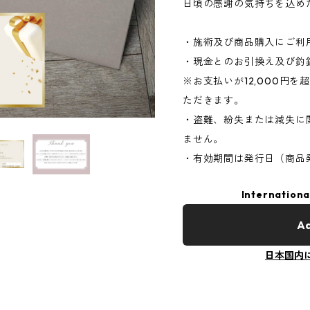
日頃の感謝の気持ちを込め
・施術及び商品購入にご利
・現金とのお引換え及び釣
※お支払いが12,000円
ただきます。
・盗難、紛失または減失に
ません。
・有効期間は発行日（商品
Internationa
Ad
日本国内