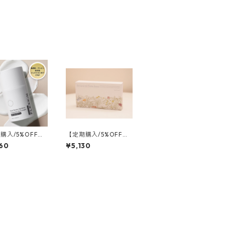
購入/5%OFF＋
【定期購入/5%OFF】
料】FLEXKIN
酵素ボタニカルフロー
60
¥5,130
ルストームエイジ
ラ
ルミナスサンクリ